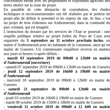
concertation étroite avec les propriétaires et exploitants agricoles des
terres situées sur la zone du projet.
En parallèle de cette démarche de consultation, des études
techniques et environnementales ont été réalisées par le porteur de
projet afin de définir le potentiel et les enjeux du site. In fine, c’est
un projet de trois éoliennes sur Ambrumesnil, dans la continuité du
parc existant, qui est imaginé.
L’instruction du dossier par les services de l’Etat se poursuit : une
enquête publique relative au projet éolien du Pays de Caux sera
organisée du
3 septembre au 11 octobre prochain inclus
, e
mairie d’Ambrumesnil pour les habitants de la commune, ainsi qu’en
mairie de Gueures. Un commissaire enquêteur recevra en mairies
aux jours et heures ci-après définis :
-
mardi 03 septembre 2019 de 09h00 à 12h00 en mairie
d’Ambrumesnil (ouverture)
- samedi 07 septembre 2019 de 09h00 à 12h00 en mairie de Gueures
- jeudi 12 septembre 2019 de 16h00 à 19h00 en mairie
d’Ambrumesnil
- mercredi 18 septembre 2019 de 09h00 à 12h00 en mairie de
Gueures
- samedi 21 septembre de 09h00 à 12h00 en mairie
d’Ambrumesnil
- jeudi 03 octobre 2019 de 16h00 à 19h00 en mairie de Gueures
- mardi 08 octobre 2019 de 15h00 à 18h00 en mairie de Gueures
- vendredi 11 octobre 2019 de 09h00 à 12 h00 en mairie