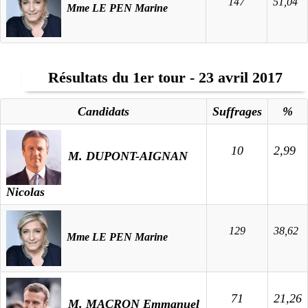
147
51,04
Mme LE PEN Marine
Résultats du 1er tour - 23 avril 2017
Candidats
Suffrages
%
10
2,99
M. DUPONT-AIGNAN
Nicolas
129
38,62
Mme LE PEN Marine
71
21,26
M. MACRON Emmanuel