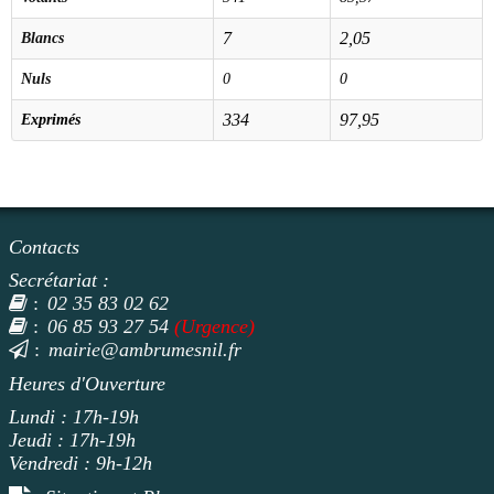
7
2,05
Blancs
Nuls
0
0
334
97,95
Exprimés
Contacts
Secrétariat :
02 35 83 02 62
:
06 85 93 27 54
(Urgence)
:
mairie@ambrumesnil.fr
:
Heures d'Ouverture
Lundi : 17h-19h
Jeudi : 17h-19h
Vendredi : 9h-12h