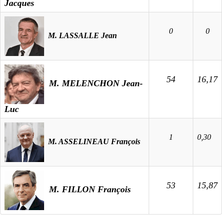
Jacques
0
0
M. LASSALLE Jean
54
16,17
M. MELENCHON Jean-
Luc
1
0,30
M. ASSELINEAU François
53
15,87
M. FILLON François