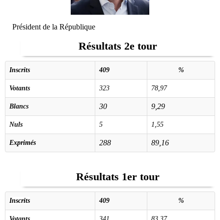
Président de la République
Résultats 2e tour
Inscrits
409
%
Votants
323
78,97
30
9,29
Blancs
Nuls
5
1,55
288
89,16
Exprimés
Résultats 1er tour
Inscrits
409
%
Votants
341
83,37