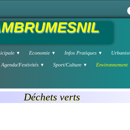
MBRUMESNIL
icipale
Economie
Infos Pratiques
Urbani
▼
▼
▼
Agenda/Festivités
Sport/Culture
Environnement
▼
▼
Déchets verts