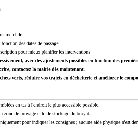
m
ns merci de :
en fonction des dates de passage
nscription pour mieux planifier les interven
tions
ressivement, avec des ajustements possibles en
fonction des premièr
rire, contactez la mairie dès maintenant.
hets verts, réduire vos trajets en déchetterie et
améliorer le compos
mblées en tas à l'endroit le plus accessible
possible.
 la zone de broyage et le de stockage du broyat.
uniquement pour indiquer les consignes ; aucune
aide physique n'est d