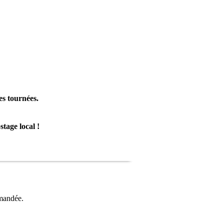
es tournées.
tage local !
emandée.