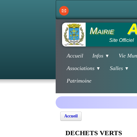
A
Mairie
Site Officiel
Accueil
Infos
Vie Mun
▼
Associations
Salles
▼
▼
Patrimoine
Accueil
DECHETS VERTS