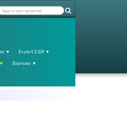
sme
Ecole/CLSH
▼
▼
Tourisme
▼
▼