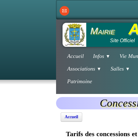
A
Mairie
Site Officiel
Accueil
Infos
Vie Mun
▼
Associations
Salles
▼
▼
Patrimoine
Concessi
Accueil
Tarifs des concessions e