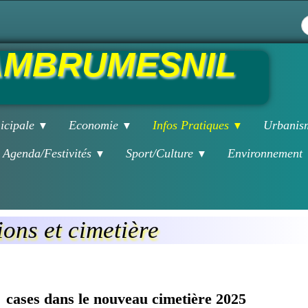
MBRUMESNIL
icipale
Economie
Infos Pratiques
Urbani
▼
▼
▼
Agenda/Festivités
Sport/Culture
Environnement
▼
▼
ons et cimetière
t cases dans le nouveau cimetière 2025