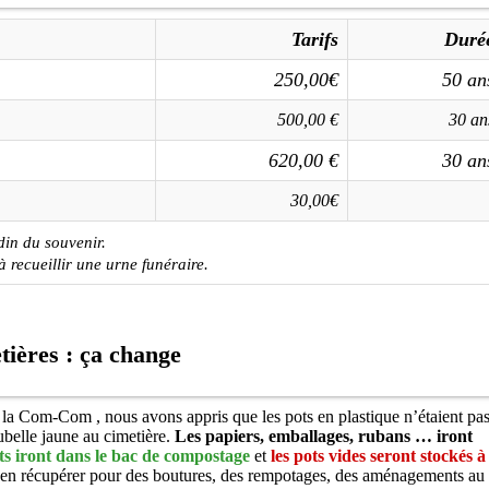
Tarifs
Duré
250,00€
50 an
500,00 €
30 an
620,00 €
30 an
30,00€
din du souvenir.
à recueillir une urne funéraire.
tières : ça change
e la Com-Com , nous avons appris que les pots en plastique n’étaient pa
ubelle jaune au cimetière.
Les papiers, emballages, rubans … iront
ts iront dans le bac de compostage
et
les pots vides seront stockés à
 en récupérer pour des boutures, des rempotages, des aménagements au