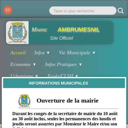
Mairie
AMBRUMESNIL
Site Officiel
Accueil
Infos
Vie Municipale
▼
▼
Economie
Infos Pratiques
▼
▼
Urbanisme
Ecole/CLSH
▼
▼
INFORMATIONS MUNICIPALES
Associations
Salles
▼
▼
Agenda/Festivités
Sport/Culture
Ouverture de la mairie
▼
▼
Environnement
Tourisme
Patrimoine
▼
▼
Durant les congés de la secrétaire de mairie du 10 août
au 30 août inclus, seules les permanences des lundis et
jeudis seront assurées par Monsieur le Maire et/ou son