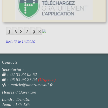
Installé le 1/4/2020
Contacts
Secrétariat :
02 35 83 02 62
:
06 85 93 27 54
(Urgence)
:
mairie@ambrumesnil.fr
:
Heures d'Ouverture
Lundi : 17h-19h
Jeudi : 17h-19h